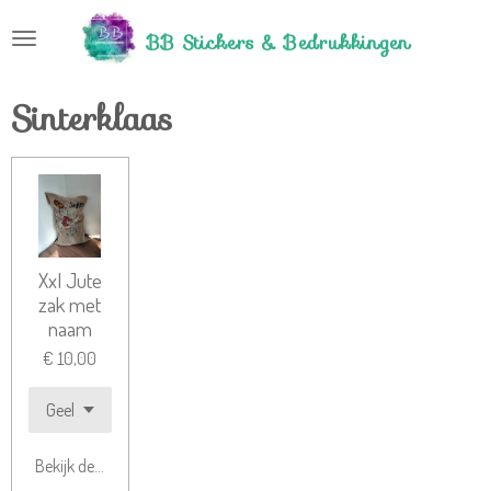
Ga
BB Stickers &
Bedrukkingen
direct
naar
de
Sinterklaas
hoofdinhoud
Xxl Jute
zak met
naam
€ 10,00
Bekijk details