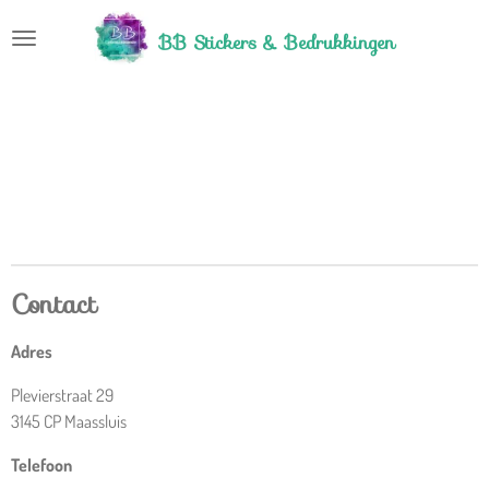
Ga
BB Stickers &
Bedrukkingen
direct
naar
de
hoofdinhoud
Contact
Adres
Plevierstraat 29
3145 CP Maassluis
Telefoon