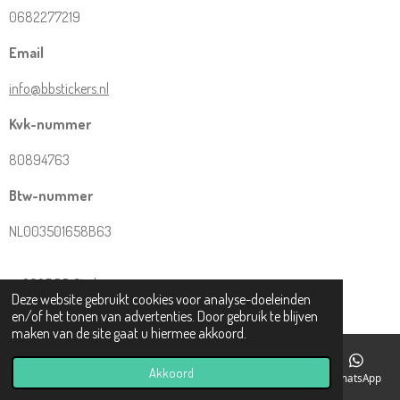
0682277219
Email
info@bbstickers.nl
Kvk-nummer
80894763
Btw-nummer
NL003501658B63
© 2025 BB Stickers
Deze website gebruikt cookies voor analyse-doeleinden
Powered by
JouwWeb
en/of het tonen van advertenties. Door gebruik te blijven
maken van de site gaat u hiermee akkoord.
Akkoord
E-mailadres
Telefoonnummer
Kaart
Facebook
WhatsApp