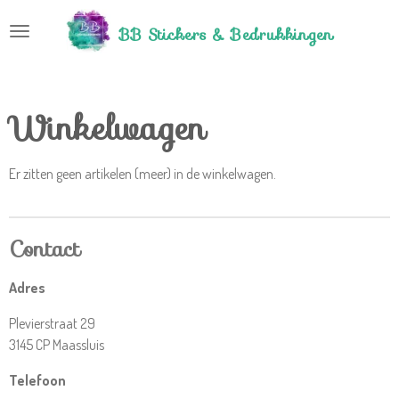
Ga
BB Stickers &
Bedrukkingen
direct
naar
de
hoofdinhoud
Winkelwagen
Er zitten geen artikelen (meer) in de winkelwagen.
Contact
Adres
Plevierstraat 29
3145 CP Maassluis
Telefoon