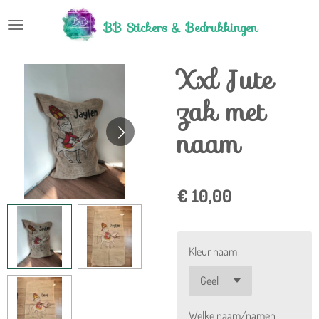
Ga
BB Stickers &
Bedrukkingen
direct
naar
Xxl Jute
de
hoofdinhoud
zak met
naam
€ 10,00
Kleur naam
Welke naam/namen