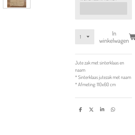
In
winkelwagen
Jute zak met sinterklaas en
naam
* Sinterklaas jutezak met naam
* Afmeting: 110x60 cm
D
D
S
D
e
e
h
e
l
e
a
l
e
l
r
e
n
e
n