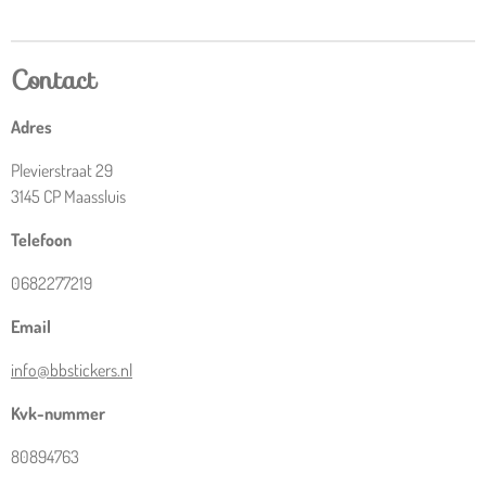
e
l
r
e
n
e
n
Contact
Adres
Plevierstraat 29
3145 CP Maassluis
Telefoon
0682277219
Email
info@bbstickers.nl
Kvk-nummer
80894763