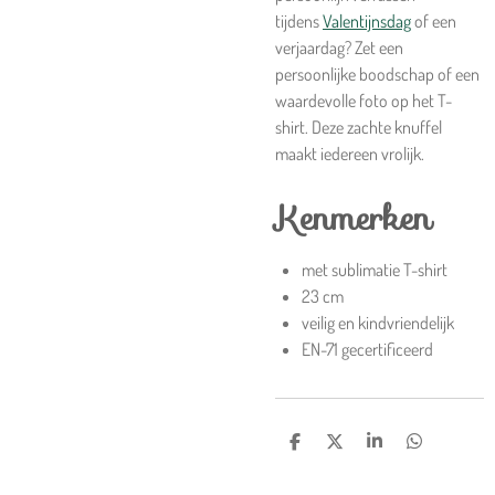
tijdens
Valentijnsdag
of een
verjaardag? Zet een
persoonlijke boodschap of een
waardevolle foto op het T-
shirt. Deze zachte knuffel
maakt iedereen vrolijk.
Kenmerken
met sublimatie T-shirt
23 cm
veilig en kindvriendelijk
EN-71 gecertificeerd
D
D
S
D
e
e
h
e
l
e
a
l