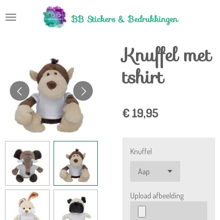
Ga
BB Stickers &
Bedrukkingen
direct
naar
Knuffel met
de
hoofdinhoud
tshirt
€ 19,95
Knuffel
Upload afbeelding