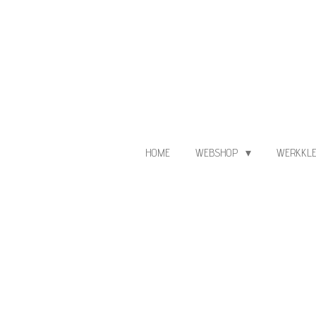
Ga
direct
naar
de
hoofdinhoud
HOME
WEBSHOP
WERKKLE