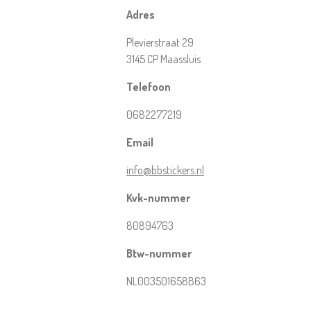
Adres
Plevierstraat 29
3145 CP Maassluis
Telefoon
0682277219
Email
info@bbstickers.nl
Kvk-nummer
80894763
Btw-nummer
NL003501658B63