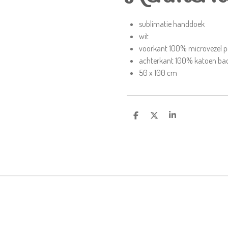
sublimatie handdoek
wit
voorkant 100% microvezel p
achterkant 100% katoen ba
50 x 100 cm
D
D
S
e
e
h
l
e
a
e
l
r
n
e