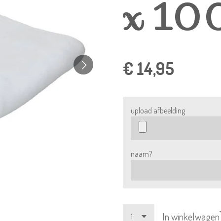
x 10
€ 14,95
upload afbeelding
naam?
In winkelwagen