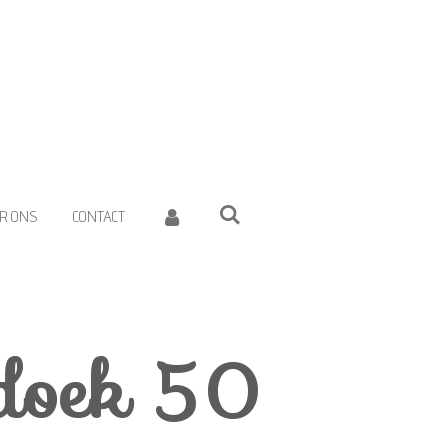
R ONS
CONTACT
doek 50