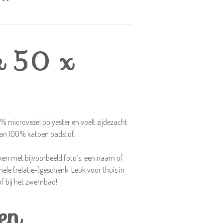
k 50 x
 microvezel polyester en voelt zijdezacht
van 100% katoen badstof.
n met bijvoorbeeld foto’s, een naam of
nele (relatie-)geschenk. Leuk voor thuis in
of bij het zwembad!
en