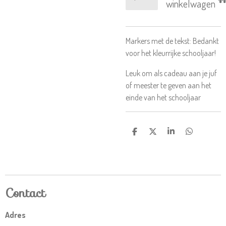
winkelwagen
Markers met de tekst: Bedankt
voor het kleurrijke schooljaar!
Leuk om als cadeau aan je juf
of meester te geven aan het
einde van het schooljaar
D
D
S
D
e
e
h
e
l
e
a
l
e
l
r
e
n
e
n
Contact
Adres