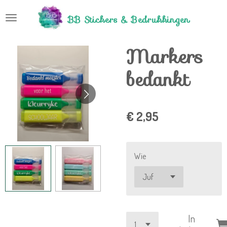
Ga
BB Stickers &
Bedrukkingen
direct
naar
Markers
de
hoofdinhoud
bedankt
€ 2,95
Wie
In