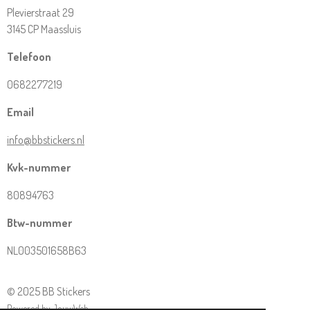
Plevierstraat 29
3145 CP Maassluis
Telefoon
0682277219
Email
info@bbstickers.nl
Kvk-nummer
80894763
Btw-nummer
NL003501658B63
© 2025 BB Stickers
Powered by
JouwWeb