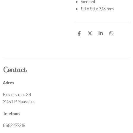
vierkant
90 x 90 x 3,18 mm
D
D
S
D
e
e
h
e
l
e
a
l
e
l
r
e
n
e
n
Contact
Adres
Plevierstraat 29
3145 CP Maassluis
Telefoon
0682277219