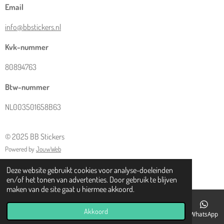
Email
info@bbstickers.nl
Kvk-nummer
80894763
Btw-nummer
NL003501658B63
© 2025 BB Stickers
Powered by
JouwWeb
Deze website gebruikt cookies voor analyse-doeleinden
en/of het tonen van advertenties. Door gebruik te blijven
maken van de site gaat u hiermee akkoord.
Akkoord
E-mailadres
Telefoonnummer
Kaart
Facebook
WhatsApp