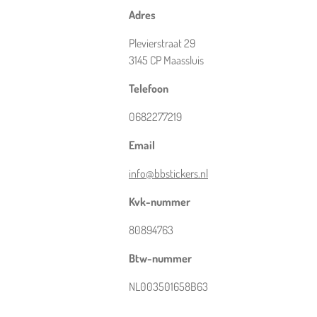
Adres
Plevierstraat 29
3145 CP Maassluis
Telefoon
0682277219
Email
info@bbstickers.nl
Kvk-nummer
80894763
Btw-nummer
NL003501658B63