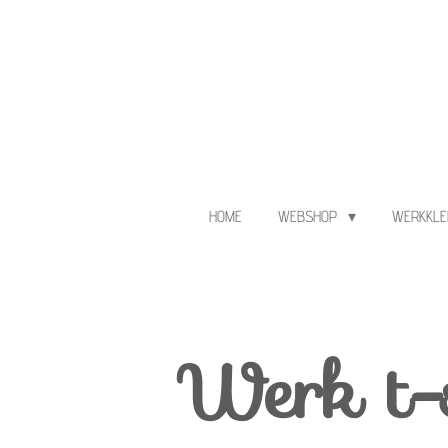
Ga
direct
naar
de
hoofdinhoud
HOME
WEBSHOP
WERKKLE
Werk t-