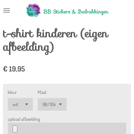
Ga
BB Stickers &
Bedrukkingen
direct
naar
t-shirt kinderen (eigen
de
hoofdinhoud
afbeelding)
€ 19,95
kleur
Maat
upload afbeelding