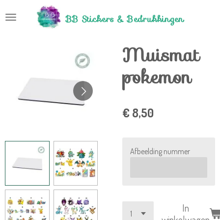
Ga
BB Stickers &
Bedrukkingen
direct
naar
Muismat
de
hoofdinhoud
pokemon
€ 8,50
Afbeelding nummer
In
winkelwagen