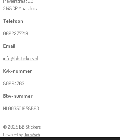
Plevierstraat 29
3145 CP Maassluis
Telefoon
0682277219
Email
info@bbstickers.nl
Kvk-nummer
80894763
Btw-nummer
NL003501658B63
© 2025 BB Stickers
Powered by
JouwWeb