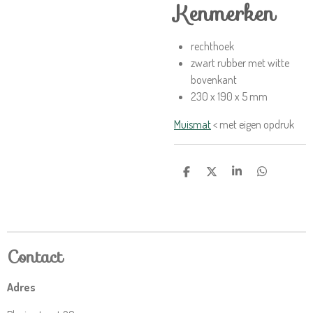
Kenmerken
rechthoek
zwart rubber met witte
bovenkant
230 x 190 x 5 mm
Muismat
< met eigen opdruk
D
D
S
D
e
e
h
e
l
e
a
l
e
l
r
e
n
e
n
Contact
Adres